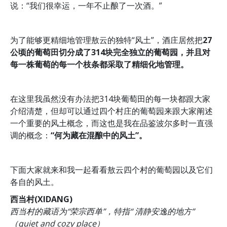
说：“我们很幸运，一年不止酿了一次酒。”
为了能够更精细地管理敖云的独特“风土”，酒庄居然把
27
公顷的葡萄田
切分成了
314块完全独立的葡萄园
，并且对
每一株葡萄的每一个枝条都采取了精细化地管理。
在这里我虽然没有办法把314块葡萄田的每一块都跟大家
介绍清楚，但却可以通过四个村庄的葡萄园来跟大家阐述
一个重要的风土概念，而这也是我在品鉴波尔多时一直强
调的概念：
“何为藏在混酿中的风土”
。
下面大家就来和我一起看看敖云四个村的葡萄园以及它们
各自的风土。
西当村(XIDANG)
西当村的藏语为“荣宗西单”，特指“ 清静安逸的地方”
（quiet and cozy place）