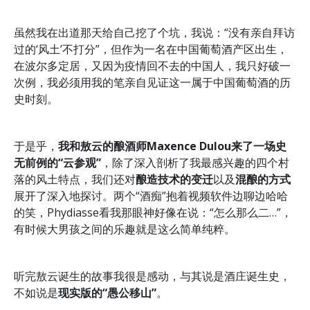
虽然我在出道那天给自己挖了个坑，我说：“没有亲自拜访
过的‘风土’不打分”，但作为一名在中国葡萄酒产区出生，
在波尔多定居，又因为疫情回不去的中国人，我只好破一
次例，我必须用我的笔亲自见证这一属于中国葡萄酒的历
史时刻。
于是乎，
我和敖云的酿酒师Maxence Dulou来了一场史
无前例的“云参观”
，除了深入剖析了我最感兴趣的四个村
落的风土特点，我们还对
酿造技术的变迁
以及
混酿的方式
展开了深入地探讨。两个“酒痴”抱着视频软件边聊边哈哈
的笑，Phydiasse看我那眼神好像在说：“怎么那么二…”，
有时候大男孩之间的乐趣就是这么简单纯粹。
听完敖云诞生的故事我很是感动，与其说是酒庄诞生史，
不如说是
现实版的“愚公移山”
。