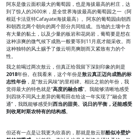
阿东是傲云面积最大的葡萄园，也是海拔最高的村庄，达
到了惊人的2600米，是全世界海拔最高的葡萄园之一（阿
根廷卡法亚特Cafayate海拔最高）。阿东的葡萄园由朝西
和朝西北两个朝向的两个部分共同组成。当地的土壤中含
有大量的黏土，以及少量的板岩和花岗岩，葡萄要是想在
这种凉爽的微气候下成熟一般要等到11月底才能采收。而
这种独特的风土赐予了傲云明亮爽朗而又紧致有力的个
性。
我之前喝过两次敖云，但真正给我留下深刻印象的则是
2018
年份。在我看来，这个年份是
敖云真正迈向成熟的标
志性年份
，是“敖云风味”的里程碑。相比之前的年份，我
觉得最大的特色就是“
高度的融合感
”。我能够清晰地感受
到四块不同风土差异的葡萄田在给这一年实现了“融会贯
通”，我既能够感受到
西当的甜美、说日的平衡，还能感受
到收尾时斯农特有的结构感
。
但还有一点是让我更为欣喜的，那就是敖云那
酷似冷壁炉