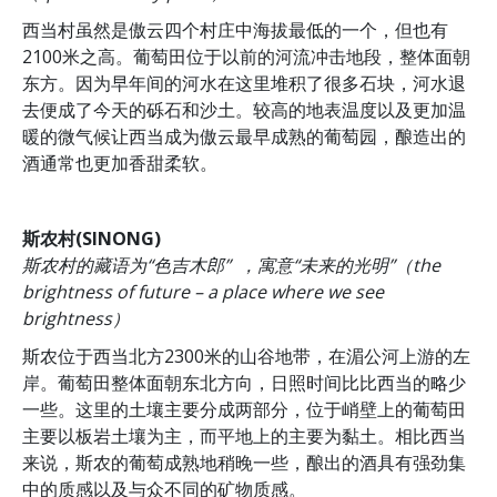
西当村虽然是傲云四个村庄中海拔最低的一个，但也有
2100米之高。葡萄田位于以前的河流冲击地段，整体面朝
东方。因为早年间的河水在这里堆积了很多石块，河水退
去便成了今天的砾石和沙土。较高的地表温度以及更加温
暖的微气候让西当成为傲云最早成熟的葡萄园，酿造出的
酒通常也更加香甜柔软。
斯农村(SINONG)
斯农村的藏语为“色吉木郎”
，寓意“未来的光明”（the
brightness of future – a place where we see
brightness）
斯农位于西当北方2300米的山谷地带，在湄公河上游的左
岸。葡萄田整体面朝东北方向，日照时间比比西当的略少
一些。这里的土壤主要分成两部分，位于峭壁上的葡萄田
主要以板岩土壤为主，而平地上的主要为黏土。相比西当
来说，斯农的葡萄成熟地稍晚一些，酿出的酒具有强劲集
中的质感以及与众不同的矿物质感。