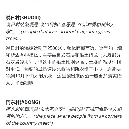
说日村(SHUORI)
说日村的藏语是”说巴日格“ 意思是“ 生活在香柏树的人
家”。 （people that lives around fragrant cypress
trees. ）
说日村的海拔达到了2500米，整体面朝西边。这里的土壤
和斯农有些相似，主要由板岩石块和黏土组成（以及部分
石灰岩碎块），但这里的黏土比例更高，土壤的温度也相
对更低，葡萄的成熟速度比西当和斯农慢了不少，通常要
等到10月下旬才能采收。这里酿出来的酒一般更加清爽怡
人、平衡细腻。
阿东村(ADONG)
阿东村的藏语是“东木瓦书安”，指的是“五湖四海路过人相
聚的地方”。（the place where people from all corners
of the country meet”）