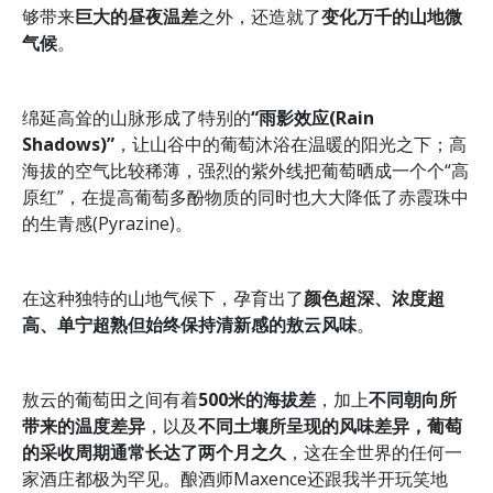
够带来
巨大的昼夜温差
之外，还造就了
变化万千的山地微
气候
。
绵延高耸的山脉形成了特别的
“雨影效应(Rain
Shadows)”
，让山谷中的葡萄沐浴在温暖的阳光之下；高
海拔的空气比较稀薄，强烈的紫外线把葡萄晒成一个个“高
原红”，在提高葡萄多酚物质的同时也大大降低了赤霞珠中
的生青感(Pyrazine)。
在这种独特的山地气候下，孕育出了
颜色超深、浓度超
高、单宁超熟但始终保持清新感
的敖云风味
。
敖云的葡萄田之间有着
500米的海拔差
，加上
不同朝向所
带来的温度差异
，以及
不同土壤所呈现的风味差异
，葡萄
的采收周期通常长达了两个月之久
，这在全世界的任何一
家酒庄都极为罕见。酿酒师Maxence还跟我半开玩笑地