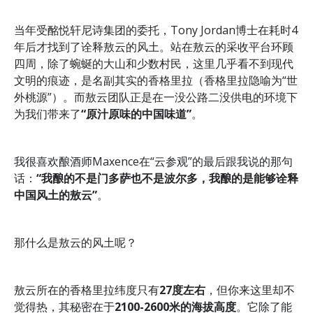
当年受酩悦轩尼诗集团的委托，Tony Jordan博士在耗时4
年后才找到了诠释敖云的风土。站在敖云的采收平台环顾
四周，除了蜿蜒的大山和少数村民，这里几乎看不到现代
文明的痕迹，是名副其实的香格里拉（香格里拉隐喻为“世
外桃源”）。而敖云团队正是在一没公路二没供电的环境下
为我们带来了
“原汁原味的中国味道”
。
我很喜欢酿酒师Maxence在“云参观”的最后跟我说的那句
话：
“我酿的不是门多萨也不是波尔多，我酿的是能够诠释
中国风土的敖云”
。
那什么是敖云的风土呢？
敖云所在的香格里拉纬度只有
27度左右
，但你来这里却不
觉得热，其秘密在于
2100-2600米的海拔高度
。它除了能